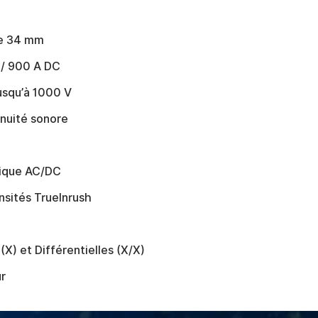
ge 34 mm
 / 900 A DC
usqu’à 1000 V
inuité sonore
ique AC/DC
nsités TrueInrush
X) et Différentielles (X/X)
r