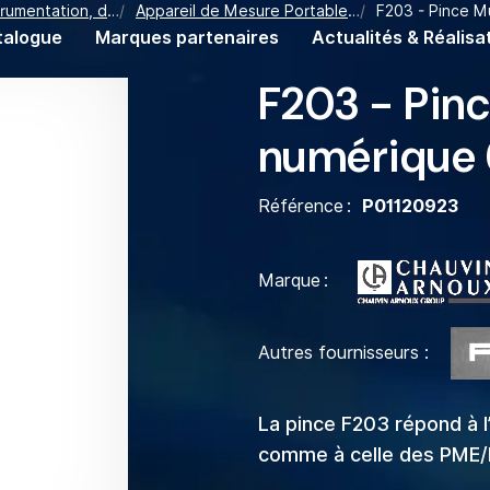
, de Mesure et de Régulation
Appareil de Mesure Portable et de Laboratoire
F203 - Pince 
talogue
Marques partenaires
Actualités & Réalisa
F203 - Pin
numérique
Référence
P01120923
Marque
Autres fournisseurs :
La pince F203 répond à l’
comme à celle des PME/PM