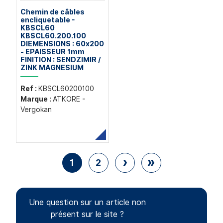
Chemin de câbles
encliquetable -
KBSCL60
KBSCL60.200.100
DIEMENSIONS : 60x200
- EPAISSEUR 1mm
FINITION : SENDZIMIR /
ZINK MAGNESIUM
Ref :
KBSCL60200100
Marque :
ATKORE -
Vergokan
Pagination
›
»
1
2
Page courante
Page
Page suivante
Dernière p
Une question sur un article non
présent sur le site ?