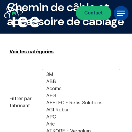
Chemin de câble et
Fil d'Ariane
Aller au contenu principal
Contact
accessoire de câblage
Voir les catégories
Filtrer par
fabricant