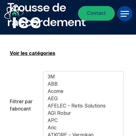
Trousse de
Fil d'Ariane
Aller au contenu principal
Contact
raccordement
Voir les catégories
Filtrer par
fabricant