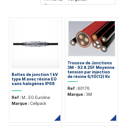
Trousse de Jonctions
3M - 92 A 25F Moyenne
tension par injection
Boîtes de jonction 1 kV
de résine 6/10(12) Kv
type M avec résine EG
sans halogènes IP68
Ref :
80176
Marque :
3M
Ref :
M…EG Euroline
Marque :
Cellpack