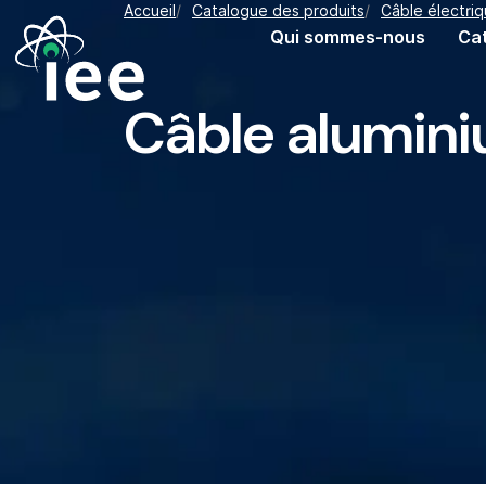
Fil d'Ariane
Accueil
Catalogue des produits
Câble électri
Aller au contenu principal
Navigation principale
Qui sommes-nous
Ca
Câble alumin