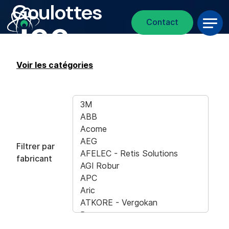
Goulottes
Fil d'Ariane
Aller au contenu principal
Contact
Voir les catégories
Filtrer par
fabricant