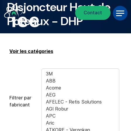
Disjoncteur Haut de
Fil d'Ariane
Aller au contenu principal
Contact
Poteaux - DHP
Voir les catégories
Filtrer par
fabricant