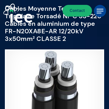
Fil d'Ariane
Aller au contenu principal
Câbles Moyenne Tension
Contact
Tripolaire Torsadé NF C 33-226
Câbles en aluminium de type
FR-N20XA8E-AR 12/20kV
3x50mm² CLASSE 2