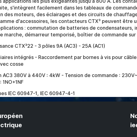
es applications les plus exigeantes jusqu'à 800 A. Les cont
duite, s'intègrent facilement dans les tableaux de commande
 des moteurs, des éclairages et des circuits de chauffage 
gamme d'accessoires, les contacteurs CTX³ peuvent être ut
pplications : commutation de batteries de condensateurs, i
de marche, démarreur temporisé, boîtier de commande sur 
sance CTX³22 - 3 pôles 9A (AC3) - 25A (AC1)
iaires intégrés - Raccordement par bornes à vis pour câbl
avec cosse
 AC3 380V à 440V : 4kW - Tension de commande : 230V~
s : 1NO+1NF
es IEC 60947-1, IEC 60947-4-1
uropéen
No
ectrique
ie