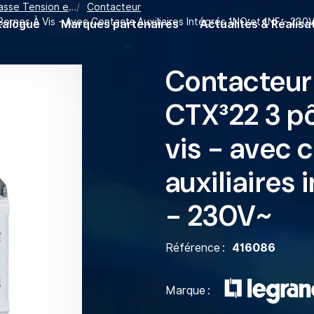
n et Contrôle Industriel
Contacteur
ornes À Vis - Avec Contacts Auxiliaires Intégrés 1NO et 1NF - 230
talogue
Marques partenaires
Actualités & Réalisa
Contacteur
CTX³22 3 pô
vis - avec 
auxiliaires 
- 230V~
Référence
416086
Marque