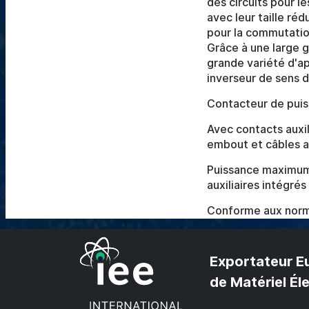
des circuits pour l
avec leur taille ré
pour la commutation
Grâce à une large 
grande variété d'a
inverseur de sens 
Contacteur de puis
Avec contacts auxil
embout et câbles 
Puissance maximum
auxiliaires intégré
Conforme aux norm
Exportateur E
de Matériel Él