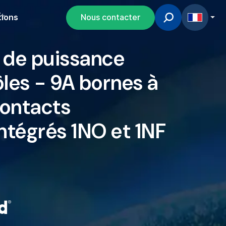
V~
tions
Nous contacter
 de puissance
les - 9A bornes à
contacts
intégrés 1NO et 1NF