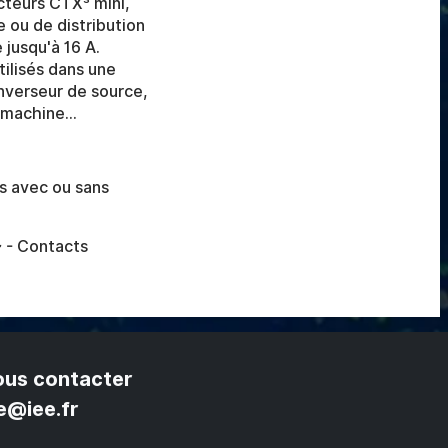
acteurs CTX³ mini,
 ou de distribution
jusqu'à 16 A.
ilisés dans une
nverseur de source,
machine...
es avec ou sans
 - Contacts
us contacter
e@iee.fr