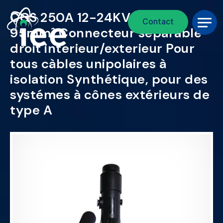
Fil d'Ariane
Aller au contenu principal
CGS 250A 12-24KV - 25-
Contact
95mm² Connecteur séparable
droit interieur/exterieur Pour
tous càbles unipolaires à
isolation Synthétique, pour des
systémes à cônes extérieurs de
type A