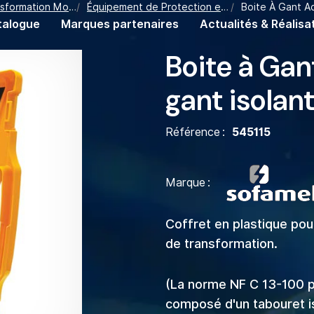
tion Moyenne Tension
Équipement de Protection et de Signalisation
Boite À Gant Ac
talogue
Marques partenaires
Actualités & Réalisa
Boite à Gan
gant isolan
Référence
545115
Marque
Coffret en plastique pou
de transformation.
(La norme NF C 13-100 
composé d'un tabouret i