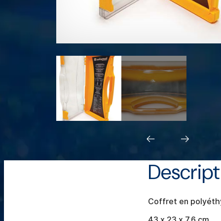
Image précédente
Image sui
Descript
Coffret en polyéth
43 x 23 x 7,6 cm