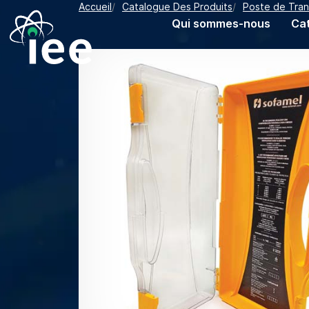
Fil d'Ariane
Accueil
Catalogue Des Produits
Poste de Transforma
Aller au contenu principal
Navigation principale
Qui sommes-nous
Ca