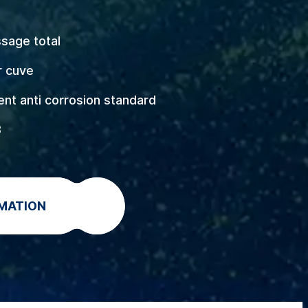
sage total
r cuve
nt anti corrosion standard
3
MATION