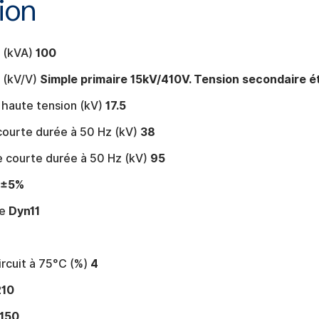
ion
e (kVA)
100
 (kV/V)
Simple primaire 15kV/410V. Tension secondaire ét
 haute tension (kV)
17.5
ourte durée à 50 Hz (kV)
38
 courte durée à 50 Hz (kV)
95
 ±5%
ge
Dyn11
rcuit à 75°C (%)
4
210
150