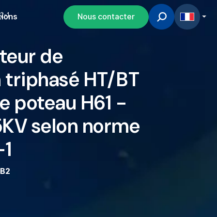
2-1
tions
Nous contacter
teur de
n triphasé HT/BT
e poteau H61 -
5KV selon norme
-1
KB2