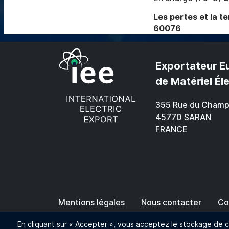
Les pertes et la t
60076
Exportateur E
de Matériel Él
355 Rue du Champ
45770 SARAN
FRANCE
Pied de page
Mentions légales
Nous contacter
Co
© 2024 IEE - Tous droits réservés
En cliquant sur « Accepter », vous acceptez le stockage de c