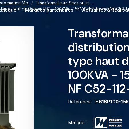
tion Moyenne Tension
Transformateurs Secs ou Immergés Dans L'huile
T Type Haut de Poteau H61 - 100KVA - 15KV Selon Norme NF C52-11
talogue
Marques partenaires
Actualités & Réalisa
Transforma
distributio
type haut d
100KVA - 1
NF C52-112
Référence
H61BP100-15
Marque